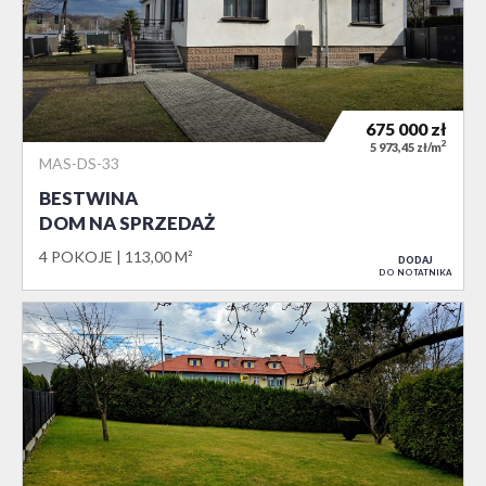
675 000
zł
2
5 973,45 zł/m
MAS-DS-33
BESTWINA
DOM NA SPRZEDAŻ
4 POKOJE
113,00 M²
DODAJ
DO NOTATNIKA