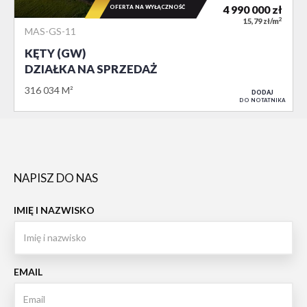
OFERTA NA WYŁĄCZNOŚĆ
4 990 000
zł
2
15,79 zł/m
MAS-GS-11
KĘTY (GW)
DZIAŁKA NA SPRZEDAŻ
316 034 M²
DODAJ
DO NOTATNIKA
NAPISZ DO NAS
IMIĘ I NAZWISKO
EMAIL