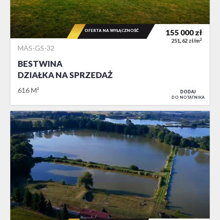
OFERTA NA WYŁĄCZNOŚĆ
155 000
zł
2
251,62 zł/m
MAS-GS-32
BESTWINA
DZIAŁKA NA SPRZEDAŻ
616 M²
DODAJ
DO NOTATNIKA