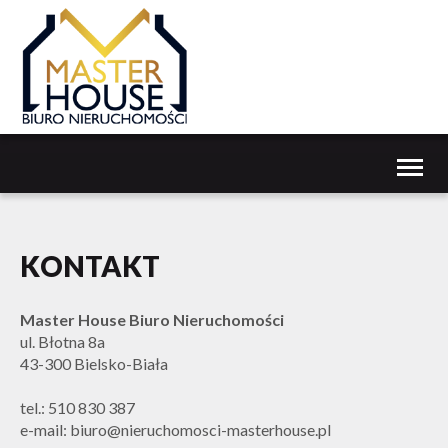
Toggl
naviga
KONTAKT
Master House Biuro Nieruchomości
ul. Błotna 8a
43-300 Bielsko-Biała
tel.: 510 830 387
e-mail: biuro@nieruchomosci-masterhouse.pl