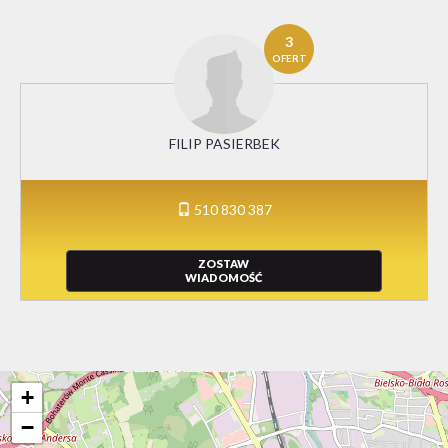
3
OFERT
FILIP PASIERBEK
510 830 387
ZOSTAW
WIADOMOŚĆ
+
−